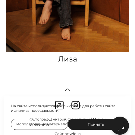
Лиза
На сайте используются файлы cookie для работы сайта
и анализа посещаемости.
Фотограф Дмитрий Скуратович / Минск
Использование материалов только с согласия автора
Отклонить
Принять
Сайт от
wfolio